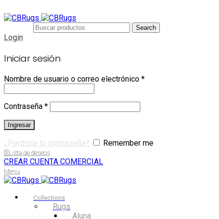
Search
Login
Iniciar sesión
Nombre de usuario o correo electrónico
*
Contraseña
*
Ingresar
¿Perdiste tu contraseña?
Remember me
0
Lista de deseos
CREAR CUENTA COMERCIAL
Menu
Collections
Rugs
Aluna