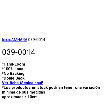
Click to enlarge
Inicio
AMHARA
039-0014
039-0014
ºHand-Loom
º100% Lana
ºNo Backing
ºDoble Back
Ver ficha técnica aqui!
*Los productos en stock podrían tener una variación
mínima de sus medidas
aproximada ≤ 10cm.