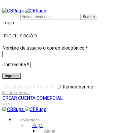
Search
Login
Iniciar sesión
Nombre de usuario o correo electrónico
*
Contraseña
*
Ingresar
¿Perdiste tu contraseña?
Remember me
0
Lista de deseos
CREAR CUENTA COMERCIAL
Menu
Collections
Rugs
Aluna