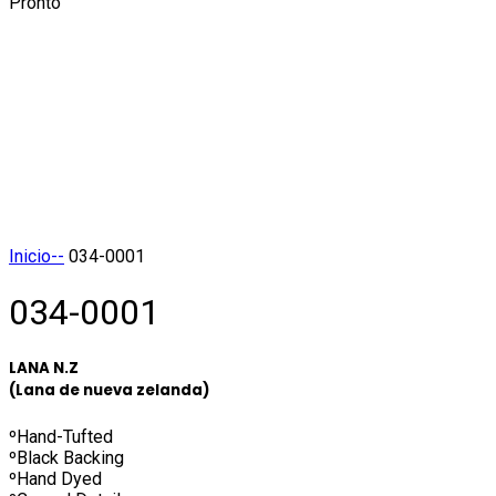
Pronto
Click to enlarge
Inicio
--
034-0001
034-0001
LANA N.Z
(Lana de nueva zelanda)
ºHand-Tufted
ºBlack Backing
ºHand Dyed