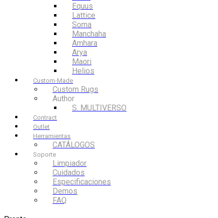
Equus
Lattice
Soma
Manchaha
Amhara
Arya
Maori
Helios
Custom-Made
Custom Rugs
Author
S. MULTIVERSO
Contract
Outlet
Herramientas
CATÁLOGOS
Soporte
Limpiador
Cuidados
Especificaciones
Demos
FAQ