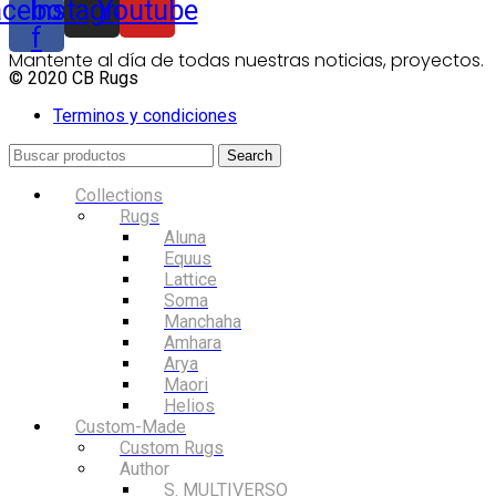
acebook-
Instagram
Youtube
f
Mantente al día de todas nuestras noticias, proyectos.
© 2020 CB Rugs
Terminos y condiciones
Search
Collections
Rugs
Aluna
Equus
Lattice
Soma
Manchaha
Amhara
Arya
Maori
Helios
Custom-Made
Custom Rugs
Author
S. MULTIVERSO