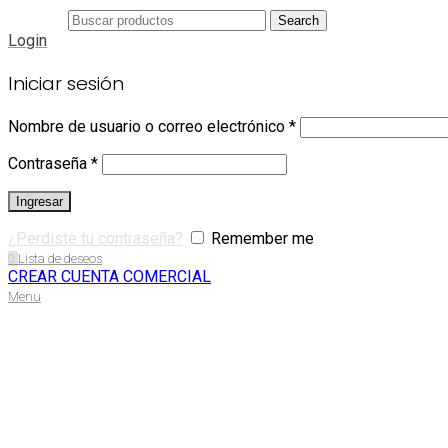
Search
Login
Iniciar sesión
Nombre de usuario o correo electrónico
*
Contraseña
*
Ingresar
¿Perdiste tu contraseña?
Remember me
0
Lista de deseos
CREAR CUENTA COMERCIAL
Menu