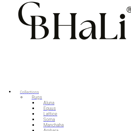
Collections
Rugs
Aluna
Equus
Lattice
Soma
Manchaha
Amhara