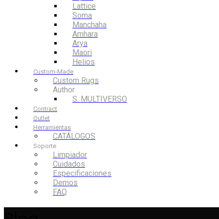
Lattice
Soma
Manchaha
Amhara
Arya
Maori
Helios
Custom-Made
Custom Rugs
Author
S. MULTIVERSO
Contract
Outlet
Herramientas
CATÁLOGOS
Soporte
Limpiador
Cuidados
Especificaciones
Demos
FAQ
Blog