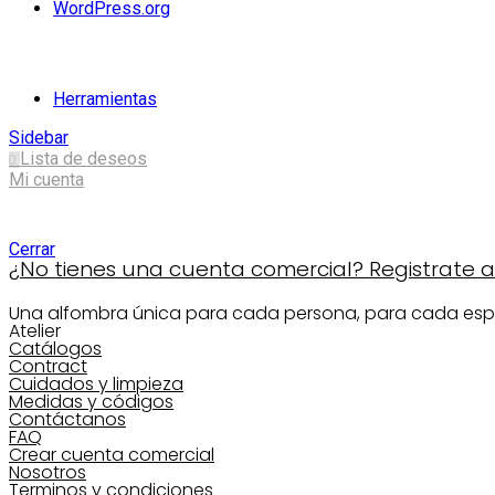
WordPress.org
Categorías
Herramientas
Sidebar
Lista de deseos
0
Mi cuenta
Shopping cart
Cerrar
¿No tienes una cuenta comercial? Registrate aq
Una alfombra única para cada persona, para cada esp
Atelier
Catálogos
Contract
Cuidados y limpieza
Medidas y códigos
Contáctanos
FAQ
Crear cuenta comercial
Nosotros
Terminos y condiciones