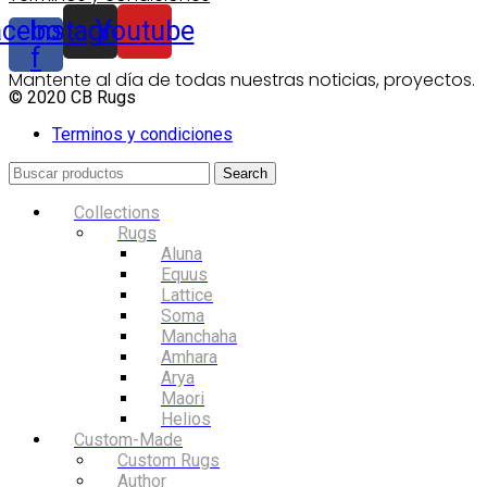
acebook-
Instagram
Youtube
f
Mantente al día de todas nuestras noticias, proyectos.
© 2020 CB Rugs
Terminos y condiciones
Search
Collections
Rugs
Aluna
Equus
Lattice
Soma
Manchaha
Amhara
Arya
Maori
Helios
Custom-Made
Custom Rugs
Author