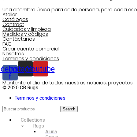
Una alfombra única para cada persona, para cada esp
Atelier
Catálogos
Contract
Cuidados y limpieza
Medidas y códigos
Contáctanos
FAQ
Crear cuenta comercial
Nosotros
Terminos y condiciones
acebook-
Instagram
Youtube
f
Mantente al día de todas nuestras noticias, proyectos.
© 2020 CB Rugs
Terminos y condiciones
Search
Collections
Rugs
Aluna