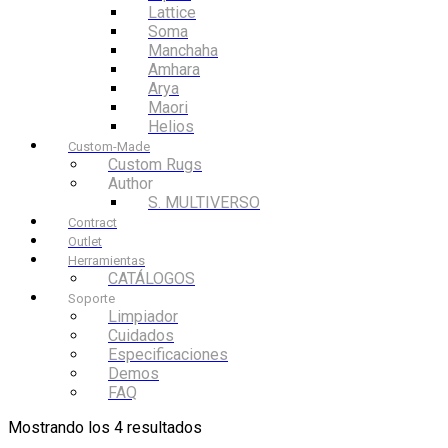
Lattice
Soma
Manchaha
Amhara
Arya
Maori
Helios
Custom-Made
Custom Rugs
Author
S. MULTIVERSO
Contract
Outlet
Herramientas
CATÁLOGOS
Soporte
Limpiador
Cuidados
Especificaciones
Demos
FAQ
Mostrando los 4 resultados