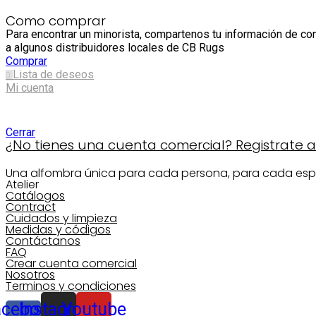
Como comprar
Para encontrar un minorista, compartenos tu información de co
a algunos distribuidores locales de CB Rugs
Comprar
Lista de deseos
0
Mi cuenta
Shopping cart
Cerrar
¿No tienes una cuenta comercial? Registrate aq
Una alfombra única para cada persona, para cada esp
Atelier
Catálogos
Contract
Cuidados y limpieza
Medidas y códigos
Contáctanos
FAQ
Crear cuenta comercial
Nosotros
Terminos y condiciones
acebook-
Instagram
Youtube