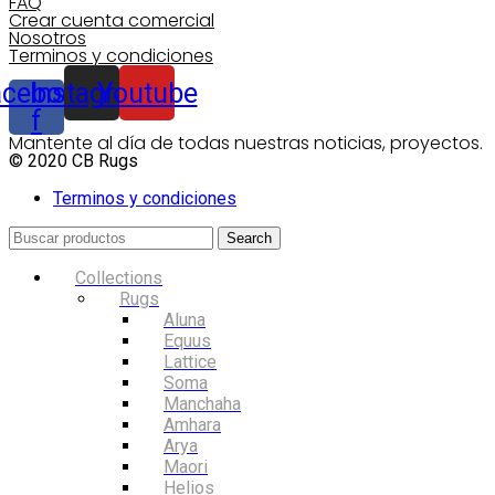
FAQ
Crear cuenta comercial
Nosotros
Terminos y condiciones
acebook-
Instagram
Youtube
f
Mantente al día de todas nuestras noticias, proyectos.
© 2020 CB Rugs
Terminos y condiciones
Search
Collections
Rugs
Aluna
Equus
Lattice
Soma
Manchaha
Amhara
Arya
Maori
Helios