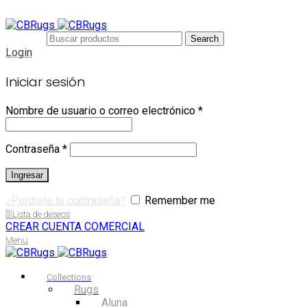
Search
Login
Iniciar sesión
Nombre de usuario o correo electrónico
*
Contraseña
*
Ingresar
¿Perdiste tu contraseña?
Remember me
0
Lista de deseos
CREAR CUENTA COMERCIAL
Menu
Collections
Rugs
Aluna