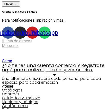
Visita nuestras
redes
Para notificaciones, inpiración y más…
acebook
Instagram
Youtube
Whatsapp
Lista de deseos
0
Mi cuenta
Shopping cart
Cerrar
¿No tienes una cuenta comercial? Registrate
aquí para realizar pedidos y ver precios.
Una alfombra única para cada persona, para cada
espacio, para cada emoción.
Atelier
Catálogos
Contract
Cuidados y limpieza
Medidas y códigos
Contáctanos